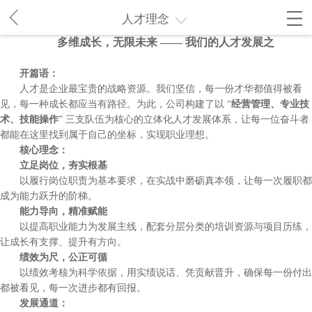
人才理念
多维成长，无限未来 —— 我们的人才发展之
开篇语：
人才是企业最宝贵的战略资源。我们坚信，每一份才华都值得被看
见，每一种成长都应当有路径。为此，公司构建了以 “
经营管理、专业技
术、技能操作
” 三支队伍为核心的立体化人才发展体系，让每一位奋斗者
都能在这里找到属于自己的坐标，实现职业理想。
核心理念：
立足岗位，夯实根基
以履行岗位职责为基本要求，在实战中磨砺真本领，让每一次履职都
成为能力跃升的阶梯。
能力导向，精准赋能
以提高职业能力为发展主线，配套分层分类的培训资源与项目历练，
让成长有支撑、提升有方向。
绩效为尺，公正可循
以绩效考核为科学依据，用实绩说话、凭贡献晋升，确保每一份付出
都被看见，每一次进步都有回报。
发展通道：