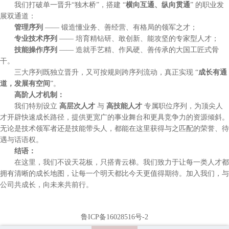
我们打破单一晋升“独木桥”，搭建 “
横向互通、纵向贯通
” 的职业发
展双通道：
管理序列
—— 锻造懂业务、善经营、有格局的领军之才；
专业技术序列
—— 培育精钻研、敢创新、能攻坚的专家型人才；
技能操作序列
—— 造就手艺精、作风硬、善传承的大国工匠式骨
干。
三大序列既独立晋升，又可按规则跨序列流动，真正实现 “
成长有通
道，发展有空间
”。
高阶人才机制：
我们特别设立
高层次人才
与
高技能人才
专属职位序列，为顶尖人
才开辟快速成长路径，提供更宽广的事业舞台和更具竞争力的资源倾斜。
无论是技术领军者还是技能带头人，都能在这里获得与之匹配的荣誉、待
遇与话语权。
结语：
在这里，我们不设天花板，只搭青云梯。我们致力于让每一类人才都
拥有清晰的成长地图，让每一个明天都比今天更值得期待。加入我们，与
公司共成长，向未来共前行。
鲁ICP备16028516号-2